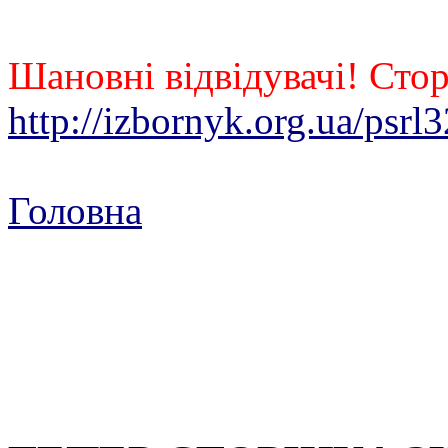
Шановні відвідувачі! Стор
http://izbornyk.org.ua/psrl
Головна