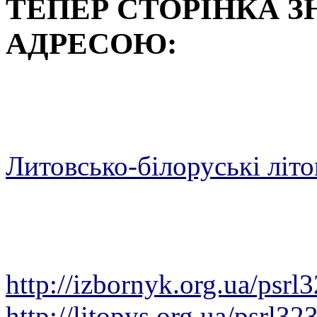
ТЕПЕР СТОРІНКА З
АДРЕСОЮ:
Литовсько-білоруські літоп
http://izbornyk.org.ua/psrl
http://litopys.org.ua/psrl32